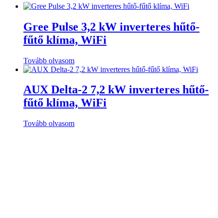
Gree Pulse 3,2 kW inverteres hűtő-
fűtő klíma, WiFi
Tovább olvasom
AUX Delta-2 7,2 kW inverteres hűtő-
fűtő klíma, WiFi
Tovább olvasom
Kaisai Fly 2,6 kW
Ajánlatot kérek
Kaisai Fly 2,6 kW (KWX-09KRHI/KWX-09KRHO)
Ajánlott helyiségméret
20-25 m2
Kivitel
Oldalfali Split klíma