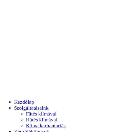
Kezdőlap
Szolgáltatásaink
Fűtés klímával
Hűtés klímával
Klíma karbantartás
Készüléktípusok