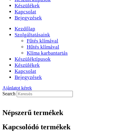
Készülékek
Kapcsolat
Bejegyzések
Kezdőlap
Szolgáltatásaink
Fűtés klímával
Hűtés klímával
Klíma karbantartás
Készüléktípusok
Készülékek
Kapcsolat
Bejegyzések
Ajánlatot kérek
Search
Népszerű termékek
Kapcsolódó termékek