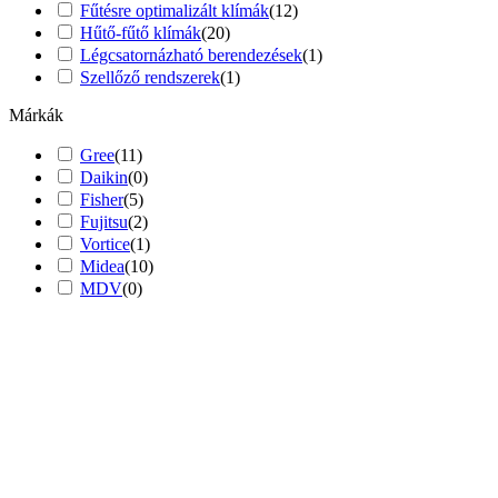
Fűtésre optimalizált klímák
(
12
)
Hűtő-fűtő klímák
(
20
)
Légcsatornázható berendezések
(
1
)
Szellőző rendszerek
(
1
)
Márkák
Gree
(
11
)
Daikin
(
0
)
Fisher
(
5
)
Fujitsu
(
2
)
Vortice
(
1
)
Midea
(
10
)
MDV
(
0
)
AUX
(
3
)
Kaisai
(
2
)
Ajánlott alapterület
25 m2 alatt
(
11
)
25-35 m2
(
12
)
35-45 m2
(
6
)
45 m2 felett
(
4
)