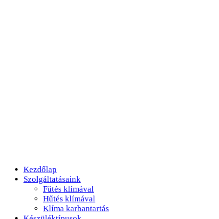
Kezdőlap
Szolgáltatásaink
Fűtés klímával
Hűtés klímával
Klíma karbantartás
Készüléktípusok