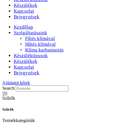
Készülékek
Kapcsolat
Bejegyzések
Kezdőlap
Szolgáltatásaink
Fűtés klímával
Hűtés klímával
Klíma karbantartás
Készüléktípusok
Készülékek
Kapcsolat
Bejegyzések
Ajánlatot kérek
Search
Szűrők
Szűrők
Termékkategóriák